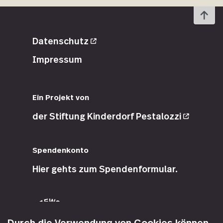
To 
Datenschutz
Impressum
Ein Projekt von
der
Stiftung Kinderdorf
Pestalozzi
Spendenkonto
Hier gehts zum
Spendenformular
.
Durch die Verwendung von Cookies können