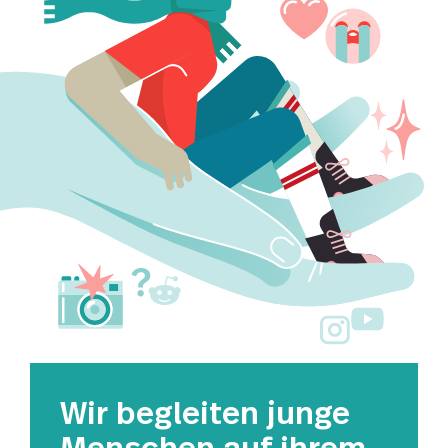
Startseite DSW
Wir begleiten junge
Menschen auf ihrem