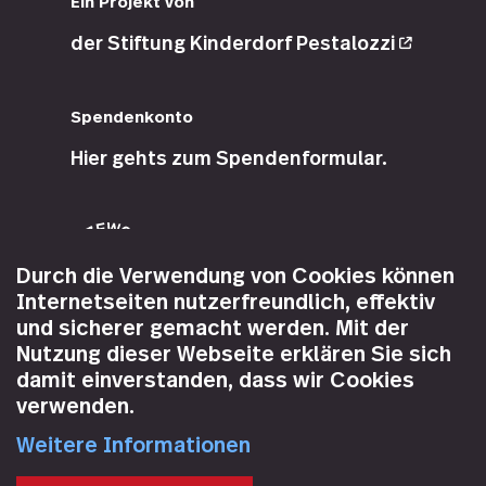
Ein Projekt von
der
Stiftung Kinderdorf
Pestalozzi
Spendenkonto
Hier gehts zum
Spendenformular
.
Durch die Verwendung von Cookies können
Internetseiten nutzerfreundlich, effektiv
Sie können Ihre Spenden an die
und sicherer gemacht werden. Mit der
Stiftung Kinderdorf Pestalozzi von
Nutzung dieser Webseite erklären Sie sich
den Steuern abziehen.
damit einverstanden, dass wir Cookies
Schweizerische
verwenden.
Steuerbefreiungsnummer: CHE-
105.770.471
Weitere Informationen